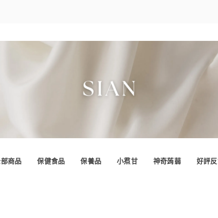
全部商品
保健食品
保養品
小焄甘
神奇蒟蒻
好評反