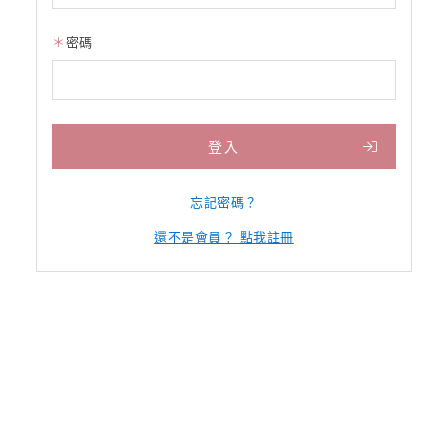
密碼
登入
忘記密碼？
還不是會員？ 點我註冊