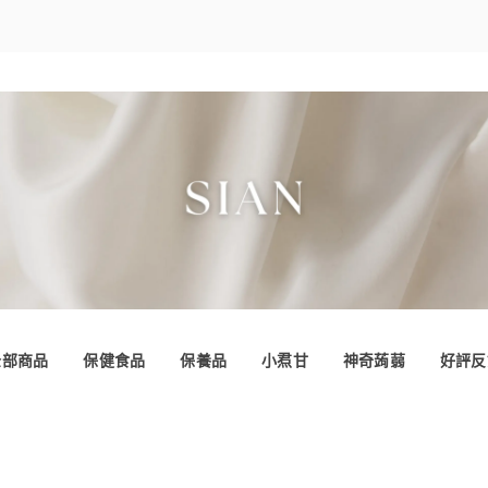
全部商品
保健食品
保養品
小焄甘
神奇蒟蒻
好評反