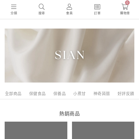
0
分類
搜尋
會員
訂單
購物車
全部商品
保健食品
保養品
小焄甘
神奇蒟蒻
好評反饋
熱銷商品